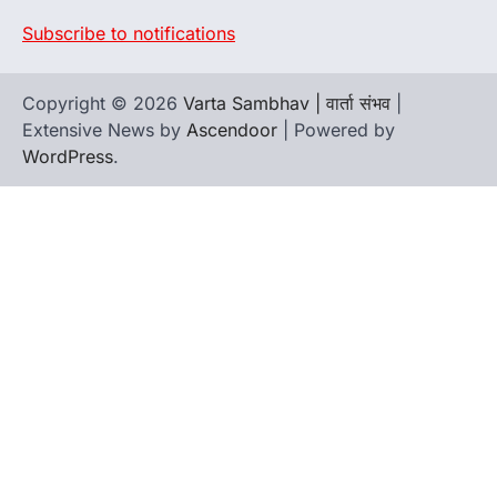
Subscribe to notifications
Copyright © 2026
Varta Sambhav | वार्ता संभव
|
Extensive News by
Ascendoor
| Powered by
WordPress
.