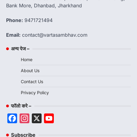
Bank More, Dhanbad, Jharkhand
Phone:
9471721494
Email:
contact@vartasambhav.com
अन्य पेज –
Home
About Us
Contact Us
Privacy Policy
फॉलो करे –
Facebook
Instagram
X
YouTube
Channel
Subscribe