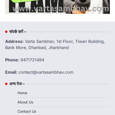
संपर्क करें –
Address:
Varta Sambhav, 1st Floor, Tiwari Building,
Bank More, Dhanbad, Jharkhand
Phone:
9471721494
Email:
contact@vartasambhav.com
अन्य पेज –
Home
About Us
Contact Us