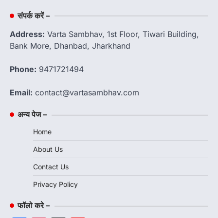
संपर्क करें –
Address:
Varta Sambhav, 1st Floor, Tiwari Building,
Bank More, Dhanbad, Jharkhand
Phone:
9471721494
Email:
contact@vartasambhav.com
अन्य पेज –
Home
About Us
Contact Us
Privacy Policy
फॉलो करे –