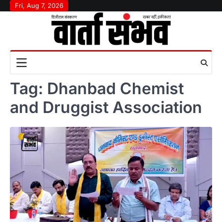
Skip
Fri, Aug 7, 2026
to
content
Tag:
Dhanbad Chemist
and Druggist Association