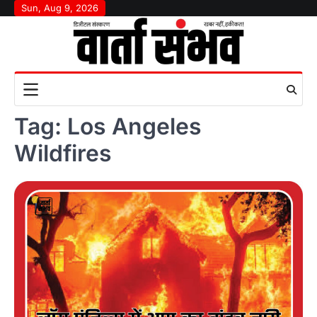
Skip
Sun, Aug 9, 2026
to
content
Tag:
Los Angeles
Wildfires