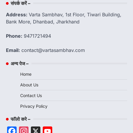
संपर्क करें –
Address:
Varta Sambhav, 1st Floor, Tiwari Building,
Bank More, Dhanbad, Jharkhand
Phone:
9471721494
Email:
contact@vartasambhav.com
अन्य पेज –
Home
About Us
Contact Us
Privacy Policy
फॉलो करे –
Facebook
Instagram
X
YouTube