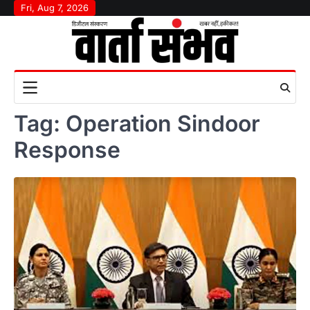
Skip
Fri, Aug 7, 2026
to
content
Tag:
Operation Sindoor
Response