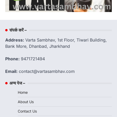
संपर्क करें –
Address:
Varta Sambhav, 1st Floor, Tiwari Building,
Bank More, Dhanbad, Jharkhand
Phone:
9471721494
Email:
contact@vartasambhav.com
अन्य पेज –
Home
About Us
Contact Us