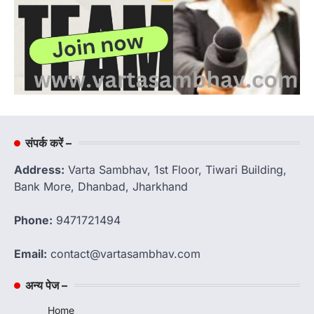
संपर्क करें –
Address:
Varta Sambhav, 1st Floor, Tiwari Building,
Bank More, Dhanbad, Jharkhand
Phone:
9471721494
Email:
contact@vartasambhav.com
अन्य पेज –
Home