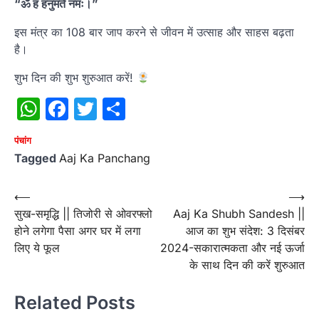
“ॐ हं हनुमते नमः।”
इस मंत्र का 108 बार जाप करने से जीवन में उत्साह और साहस बढ़ता
है।
शुभ दिन की शुभ शुरुआत करें!
WhatsApp
Facebook
Twitter
Share
पंचांग
Tagged
Aaj Ka Panchang
Post
⟵
⟶
सुख-समृद्धि || तिजोरी से ओवरफ्लो
Aaj Ka Shubh Sandesh ||
navigation
होने लगेगा पैसा अगर घर में लगा
आज का शुभ संदेश: 3 दिसंबर
लिए ये फूल
2024-सकारात्मकता और नई ऊर्जा
के साथ दिन की करें शुरुआत
Related Posts