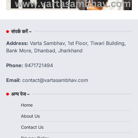
संपर्क करें –
Address:
Varta Sambhav, 1st Floor, Tiwari Building,
Bank More, Dhanbad, Jharkhand
Phone:
9471721494
Email:
contact@vartasambhav.com
अन्य पेज –
Home
About Us
Contact Us