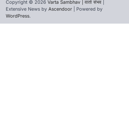
Copyright © 2026
Varta Sambhav | वार्ता संभव
|
Extensive News by
Ascendoor
| Powered by
WordPress
.