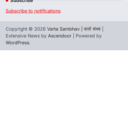
Subscribe
Subscribe to notifications
Copyright © 2026
Varta Sambhav | वार्ता संभव
|
Extensive News by
Ascendoor
| Powered by
WordPress
.