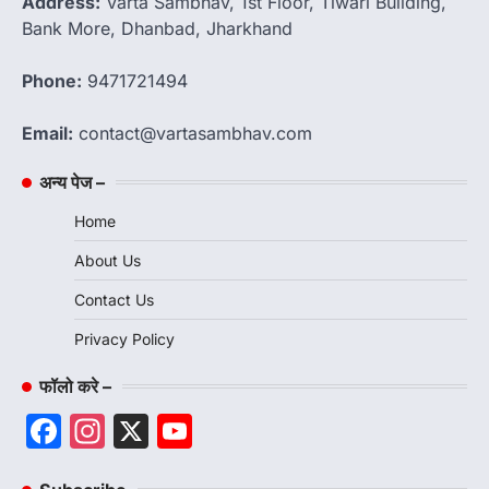
Address:
Varta Sambhav, 1st Floor, Tiwari Building,
Bank More, Dhanbad, Jharkhand
Phone:
9471721494
Email:
contact@vartasambhav.com
अन्य पेज –
Home
About Us
Contact Us
Privacy Policy
फॉलो करे –
Facebook
Instagram
X
YouTube
Channel