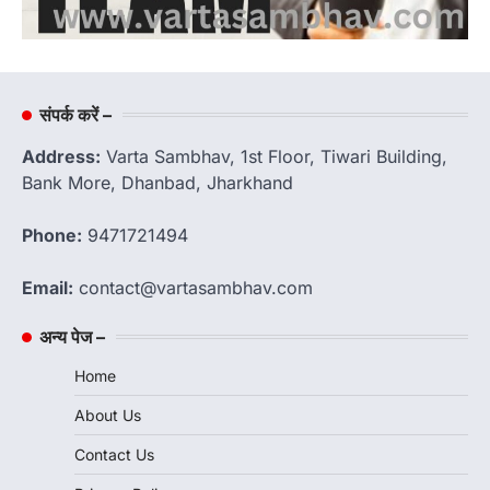
संपर्क करें –
Address:
Varta Sambhav, 1st Floor, Tiwari Building,
Bank More, Dhanbad, Jharkhand
Phone:
9471721494
Email:
contact@vartasambhav.com
अन्य पेज –
Home
About Us
Contact Us