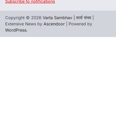
Subscribe to notifications
Copyright © 2026
Varta Sambhav | वार्ता संभव
|
Extensive News by
Ascendoor
| Powered by
WordPress
.