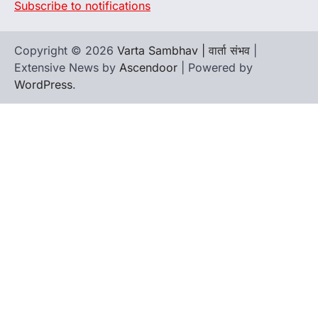
Subscribe to notifications
Copyright © 2026
Varta Sambhav | वार्ता संभव
|
Extensive News by
Ascendoor
| Powered by
WordPress
.