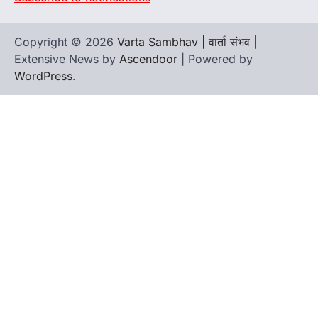
Copyright © 2026
Varta Sambhav | वार्ता संभव
|
Extensive News by
Ascendoor
| Powered by
WordPress
.