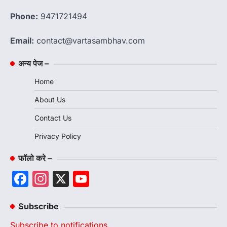
Phone:
9471721494
Email:
contact@vartasambhav.com
अन्य पेज –
Home
About Us
Contact Us
Privacy Policy
फॉलो करे –
Facebook
Instagram
X
YouTube
Channel
Subscribe
Subscribe to notifications