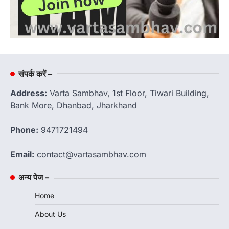
संपर्क करें –
Address:
Varta Sambhav, 1st Floor, Tiwari Building,
Bank More, Dhanbad, Jharkhand
Phone:
9471721494
Email:
contact@vartasambhav.com
अन्य पेज –
Home
About Us