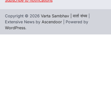
Subscribe to notifications
Copyright © 2026
Varta Sambhav | वार्ता संभव
|
Extensive News by
Ascendoor
| Powered by
WordPress
.