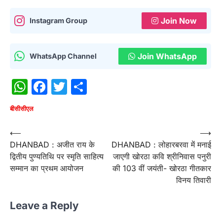
Join Now
Instagram Group
Join WhatsApp
WhatsApp Channel
WhatsApp
Facebook
Twitter
Share
बीसीसीएल
Post
⟵
⟶
DHANBAD : अजीत राय के
DHANBAD : लोहारबरवा में मनाई
navigation
द्वितीय पुण्यतिथि पर स्मृति साहित्य
जाएगी खोरठा कवि श्रीनिवास पनुरी
सम्मान का प्रथम आयोजन
की 103 वीं जयंती- खोरठा गीतकार
विनय तिवारी
Leave a Reply