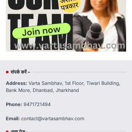
संपर्क करें –
Address:
Varta Sambhav, 1st Floor, Tiwari Building,
Bank More, Dhanbad, Jharkhand
Phone:
9471721494
Email:
contact@vartasambhav.com
अन्य पेज –