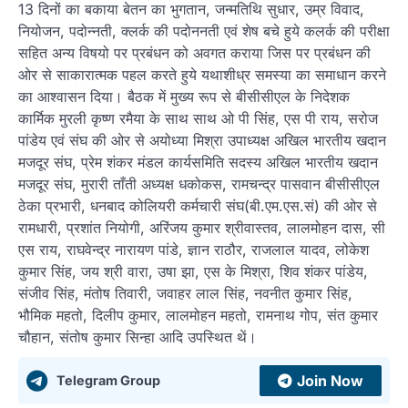
13 दिनों का बकाया बेतन का भुगतान, जन्मतिथि सुधार, उम्र विवाद,
नियोजन, पदोन्नती, क्लर्क की पदोननती एवं शेष बचे हुये कलर्क की परीक्षा
सहित अन्य विषयो पर प्रबंधन को अवगत कराया जिस पर प्रबंधन की
ओर से साकारात्मक पहल करते हुये यथाशीध्र समस्या का समाधान करने
का आश्वासन दिया। बैठक में मुख्य रूप से बीसीसीएल के निदेशक
कार्मिक मुरली कृष्ण रमैया के साथ साथ ओ पी सिंह, एस पी राय, सरोज
पांडेय एवं संघ की ओर से अयोध्या मिश्रा उपाध्यक्ष अखिल भारतीय खदान
मजदूर संघ, प्रेम शंकर मंडल कार्यसमिति सदस्य अखिल भारतीय खदान
मजदूर संघ, मुरारी ताँती अध्यक्ष धकोकस, रामचन्द्र पासवान बीसीसीएल
ठेका प्रभारी, धनबाद कोलियरी कर्मचारी संघ(बी.एम.एस.सं) की ओर से
रामधारी, प्रशांत नियोगी, अरिंजय कुमार श्रीवास्तव, लालमोहन दास, सी
एस राय, राघवेन्द्र नारायण पांडे, ज्ञान राठौर, राजलाल यादव, लोकेश
कुमार सिंह, जय श्री वारा, उषा झा, एस के मिश्रा, शिव शंकर पांडेय,
संजीव सिंह, मंतोष तिवारी, जवाहर लाल सिंह, नवनीत कुमार सिंह,
भौमिक महतो, दिलीप कुमार, लालमोहन महतो, रामनाथ गोप, संत कुमार
चौहान, संतोष कुमार सिन्हा आदि उपस्थित थें।
Join Now
Telegram Group