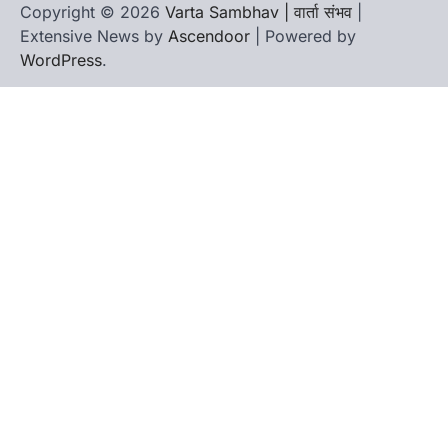
Copyright © 2026
Varta Sambhav | वार्ता संभव
|
Extensive News by
Ascendoor
| Powered by
WordPress
.