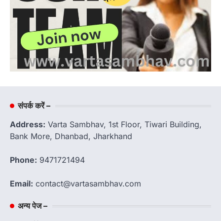
संपर्क करें –
Address:
Varta Sambhav, 1st Floor, Tiwari Building,
Bank More, Dhanbad, Jharkhand
Phone:
9471721494
Email:
contact@vartasambhav.com
अन्य पेज –