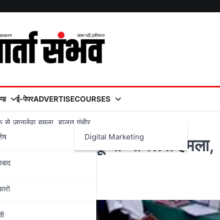
्ड
ई-पेपर
ADVERTISE
COURSES
 से जानलेवा हमला, हालत गंभीर
शेष
Digital Marketing
ें युवक पर चाकू से जानलेवा हमला,
नबाद
कारो
ची