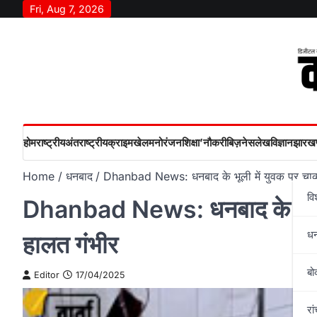
Skip
Fri, Aug 7, 2026
to
content
होम
राष्‍ट्रीय
अंतराष्‍ट्रीय
क्राइम
खेल
मनोरंजन
शिक्षा’
नौकरी
बिज़नेस
लेख
विज्ञान
झारखण
Home
धनबाद
Dhanbad News: धनबाद के भूली में युवक पर चाकू
वि
Dhanbad News: धनबाद के भूली म
ध
हालत गंभीर
बो
Editor
17/04/2025
रां