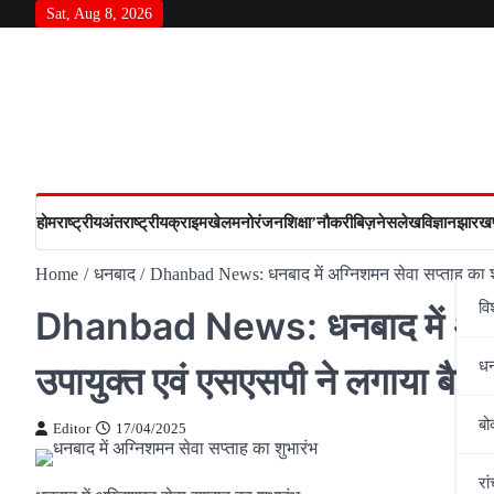
Skip
Sat, Aug 8, 2026
to
content
होम
राष्‍ट्रीय
अंतराष्‍ट्रीय
क्राइम
खेल
मनोरंजन
शिक्षा’
नौकरी
बिज़नेस
लेख
विज्ञान
झारखण
Home
धनबाद
Dhanbad News: धनबाद में अग्निशमन सेवा सप्ताह का शु
वि
Dhanbad News: धनबाद में अग्नि
ध
उपायुक्त एवं एसएसपी ने लगाया बैच
बो
Editor
17/04/2025
रां