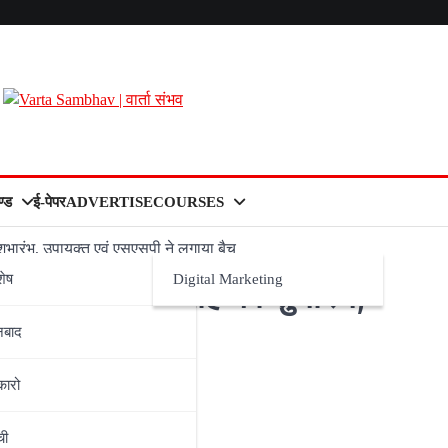
्ड
ई-पेपर
ADVERTISE
COURSES
भारंभ, उपायुक्त एवं एसएसपी ने लगाया बैच
शेष
Digital Marketing
शमन सेवा सप्ताह का शुभारंभ,
नबाद
कारो
ची