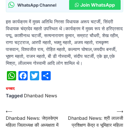
Join WhatsApp
WhatsApp Channel
इस कार्यक्रम में मुख्य अतिथि निरसा विधायक अरूप चटर्जी, सिंदरी
विधायक चंद्रदेव महतो उपस्थित थे।कार्यक्रम में मुख्य रूप से हरिप्रसाद
पप्पू, काशीनाथ चटर्जी, सत्यनारायण कुमार, सम्राट चौधरी, शेख रहीम,
राणा चट्टराज, आरपी महतो, भक्तु महतो, अजय महतो, रामकृष्ण
पासवान, विश्वजीत राय, रोहित महतो, कल्याण घोषाल,जयदीप बनर्जी,
भूषण महतो, राजन महतो, बी डी गोस्वामी, संदीप चटर्जी, एके झा,एके
मिश्रा, लीलामय गोस्वामी आदि लोग शामिल थे।
WhatsApp
Facebook
Twitter
Share
धनबाद
Tagged
Dhanbad News
Post
⟵
⟶
Dhanbad News: जेएलकेएम
Dhanbad News: श्री लालजी
navigation
महिला जिलाध्यक्ष की अध्यक्षता में
प्रशिक्षण केंद्र व भूमिहार महिला