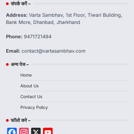
संपर्क करें –
Address:
Varta Sambhav, 1st Floor, Tiwari Building,
Bank More, Dhanbad, Jharkhand
Phone:
9471721494
Email:
contact@vartasambhav.com
अन्य पेज –
Home
About Us
Contact Us
Privacy Policy
फॉलो करे –
Facebook
Instagram
X
YouTube