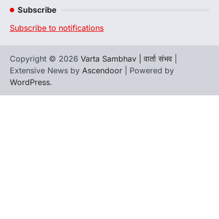
Subscribe
Subscribe to notifications
Copyright © 2026
Varta Sambhav | वार्ता संभव
|
Extensive News by
Ascendoor
| Powered by
WordPress
.