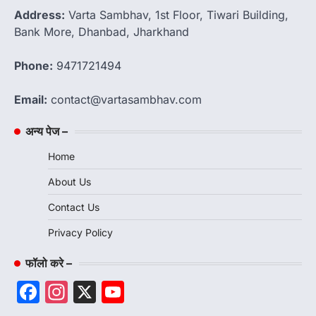
Address:
Varta Sambhav, 1st Floor, Tiwari Building,
Bank More, Dhanbad, Jharkhand
Phone:
9471721494
Email:
contact@vartasambhav.com
अन्य पेज –
Home
About Us
Contact Us
Privacy Policy
फॉलो करे –
Facebook
Instagram
X
YouTube
Channel