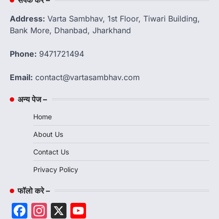
Address:
Varta Sambhav, 1st Floor, Tiwari Building,
Bank More, Dhanbad, Jharkhand
Phone:
9471721494
Email:
contact@vartasambhav.com
अन्य पेज –
Home
About Us
Contact Us
Privacy Policy
फॉलो करे –
Facebook
Instagram
X
YouTube