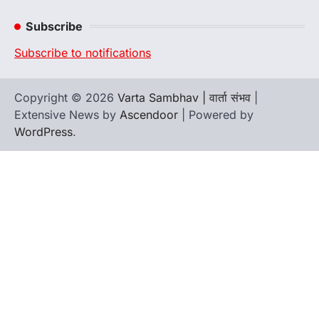
Channel
Subscribe
Subscribe to notifications
Copyright © 2026
Varta Sambhav | वार्ता संभव
|
Extensive News by
Ascendoor
| Powered by
WordPress
.