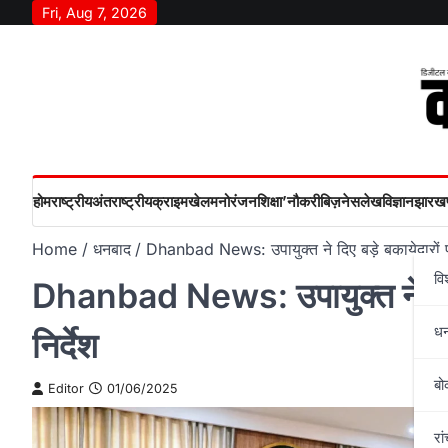
Skip
Fri, Aug 7, 2026
to
content
होम
राष्‍ट्रीय
अंतराष्‍ट्रीय
क्राइम
खेल
मनोरंजन
शिक्षा’
नौकरी
बिज़नेस
लेख
विज्ञान
झारखण
Home
धनबाद
Dhanbad News: उपायुक्त ने दिए बड़े बकायेदारों पर 
वि
Dhanbad News: उपायुक्त ने दिए बड
ध
निर्देश
बो
Editor
01/06/2025
रां