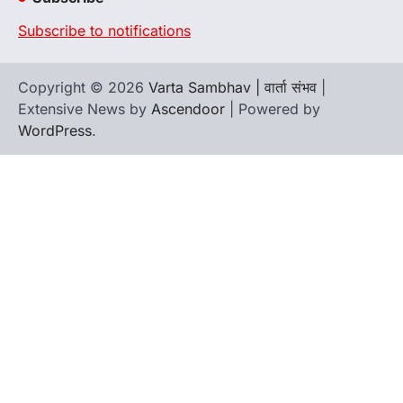
Subscribe to notifications
Copyright © 2026
Varta Sambhav | वार्ता संभव
|
Extensive News by
Ascendoor
| Powered by
WordPress
.