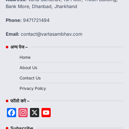
Bank More, Dhanbad, Jharkhand
Phone:
9471721494
Email:
contact@vartasambhav.com
अन्य पेज –
Home
About Us
Contact Us
Privacy Policy
फॉलो करे –
Facebook
Instagram
X
YouTube
Channel
Subscribe