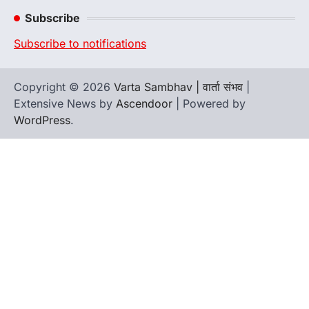
Channel
Subscribe
Subscribe to notifications
Copyright © 2026
Varta Sambhav | वार्ता संभव
|
Extensive News by
Ascendoor
| Powered by
WordPress
.