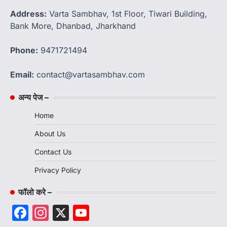
Address:
Varta Sambhav, 1st Floor, Tiwari Building,
Bank More, Dhanbad, Jharkhand
Phone:
9471721494
Email:
contact@vartasambhav.com
अन्य पेज –
Home
About Us
Contact Us
Privacy Policy
फॉलो करे –
Facebook
Instagram
X
YouTube