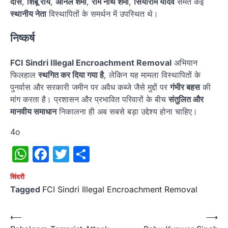
दास
,
शिबू राय
,
अनिल शर्मा
,
राम नाथ शर्मा
,
सियाराम यादव
समेत कई
स्थानीय नेता
विस्थापितों के समर्थन में उपस्थित थे।
निष्कर्ष
FCI Sindri Illegal Encroachment Removal
अभियान
फिलहाल
स्थगित कर दिया गया है
, लेकिन यह मामला विस्थापितों के
पुनर्वास और सरकारी जमीन पर अवैध कब्जे जैसे मुद्दों पर
गंभीर बहस
की
मांग करता है। प्रशासन और प्रभावित परिवारों के बीच
संतुलित और
मानवीय समाधान
निकालना ही अब सबसे बड़ा उद्देश्य होना चाहिए।
4o
WhatsApp
Facebook
Twitter
Share
सिंदरी
Tagged
FCI Sindri Illegal Encroachment Removal
Post
⟵
⟶