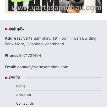
संपर्क करें –
Address:
Varta Sambhav, 1st Floor, Tiwari Building,
Bank More, Dhanbad, Jharkhand
Phone:
9471721494
Email:
contact@vartasambhav.com
अन्य पेज –
Home
About Us
Contact Us