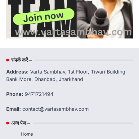
संपर्क करें –
Address:
Varta Sambhav, 1st Floor, Tiwari Building,
Bank More, Dhanbad, Jharkhand
Phone:
9471721494
Email:
contact@vartasambhav.com
अन्य पेज –
Home