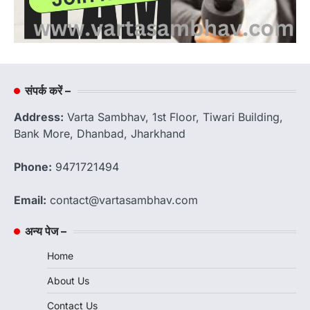
संपर्क करें –
Address:
Varta Sambhav, 1st Floor, Tiwari Building,
Bank More, Dhanbad, Jharkhand
Phone:
9471721494
Email:
contact@vartasambhav.com
अन्य पेज –
Home
About Us
Contact Us