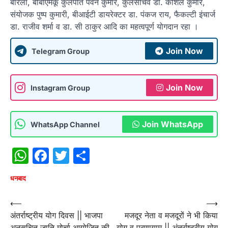
बारला, बीबीएमकू कुलपति पवन कुमार, कुलसचिव डा. कौशल कुमार,
संयोजक पुष्प कुमारी, बीआईटी डायरेक्टर डा. पंकज राय, फैकल्टी इंचार्ज
डा. राजीव शर्मा व डा. सी ठाकुर आदि का महत्वपूर्ण योगदान रहा ।
Join Now
Telegram Group
Join Now
Instagram Group
Join WhatsApp
WhatsApp Channel
WhatsApp
Facebook
Twitter
Share
धनबाद
Post
⟵
⟶
अंतर्राष्ट्रीय योग दिवस || भाजपा
मजदूर नेता व मजदूरों ने भी किया
navigation
अनुसूचित जाति मोर्चा आयोजित की
योग व प्रणायाम || अंतर्राष्ट्रीय योग