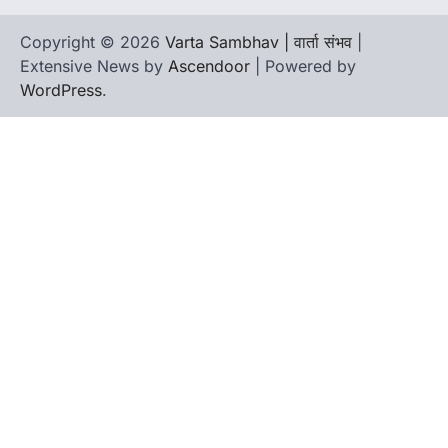
Copyright © 2026
Varta Sambhav | वार्ता संभव
|
Extensive News by
Ascendoor
| Powered by
WordPress
.