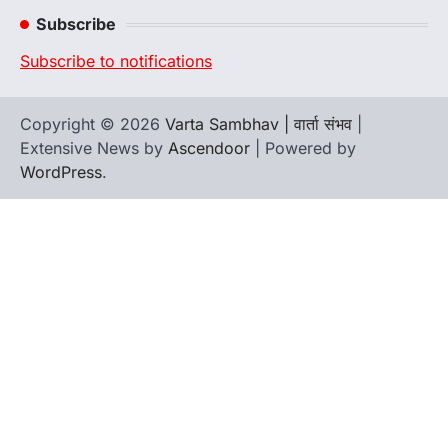
Channel
Subscribe
Subscribe to notifications
Copyright © 2026
Varta Sambhav | वार्ता संभव
|
Extensive News by
Ascendoor
| Powered by
WordPress
.