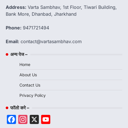
Address:
Varta Sambhav, 1st Floor, Tiwari Building,
Bank More, Dhanbad, Jharkhand
Phone:
9471721494
Email:
contact@vartasambhav.com
अन्य पेज –
Home
About Us
Contact Us
Privacy Policy
फॉलो करे –
Facebook
Instagram
X
YouTube