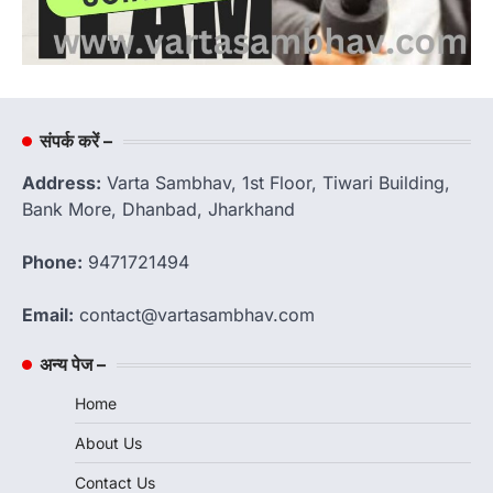
संपर्क करें –
Address:
Varta Sambhav, 1st Floor, Tiwari Building,
Bank More, Dhanbad, Jharkhand
Phone:
9471721494
Email:
contact@vartasambhav.com
अन्य पेज –
Home
About Us
Contact Us