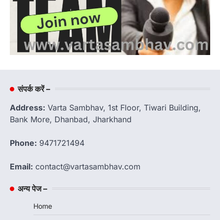
संपर्क करें –
Address:
Varta Sambhav, 1st Floor, Tiwari Building,
Bank More, Dhanbad, Jharkhand
Phone:
9471721494
Email:
contact@vartasambhav.com
अन्य पेज –
Home