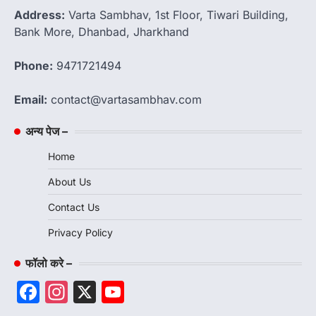
Address:
Varta Sambhav, 1st Floor, Tiwari Building,
Bank More, Dhanbad, Jharkhand
Phone:
9471721494
Email:
contact@vartasambhav.com
अन्य पेज –
Home
About Us
Contact Us
Privacy Policy
फॉलो करे –
Facebook
Instagram
X
YouTube
Channel