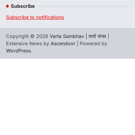
Subscribe
Subscribe to notifications
Copyright © 2026
Varta Sambhav | वार्ता संभव
|
Extensive News by
Ascendoor
| Powered by
WordPress
.