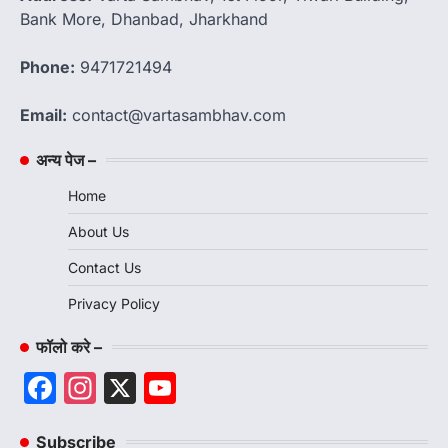
Bank More, Dhanbad, Jharkhand
Phone:
9471721494
Email:
contact@vartasambhav.com
अन्य पेज –
Home
About Us
Contact Us
Privacy Policy
फॉलो करे –
Facebook
Instagram
X
YouTube
Channel
Subscribe