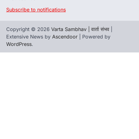
Subscribe to notifications
Copyright © 2026
Varta Sambhav | वार्ता संभव
|
Extensive News by
Ascendoor
| Powered by
WordPress
.