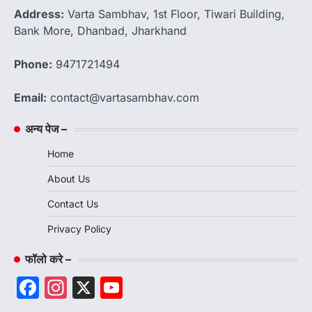
Address:
Varta Sambhav, 1st Floor, Tiwari Building,
Bank More, Dhanbad, Jharkhand
Phone:
9471721494
Email:
contact@vartasambhav.com
अन्य पेज –
Home
About Us
Contact Us
Privacy Policy
फॉलो करे –
Facebook
Instagram
X
YouTube
Channel