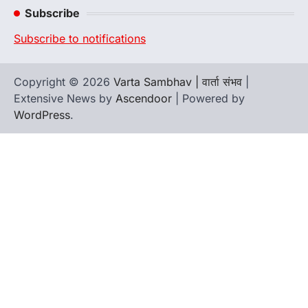
Subscribe
Subscribe to notifications
Copyright © 2026
Varta Sambhav | वार्ता संभव
|
Extensive News by
Ascendoor
| Powered by
WordPress
.