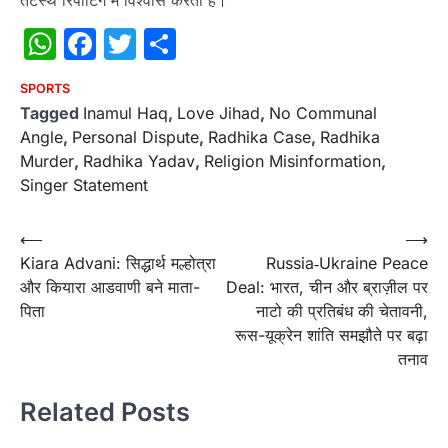
तटस्थ रिपोर्टिंग में विश्वास करता है।
WhatsApp
Facebook
Twitter
Share
SPORTS
Tagged
Inamul Haq
,
Love Jihad
,
No Communal
Angle
,
Personal Dispute
,
Radhika Case
,
Radhika
Murder
,
Radhika Yadav
,
Religion Misinformation
,
Singer Statement
Post
⟵
⟶
Kiara Advani: सिद्धार्थ मल्होत्रा
Russia‑Ukraine Peace
navigation
और कियारा आडवाणी बने माता-
Deal: भारत, चीन और ब्राज़ील पर
पिता
नाटो की प्रतिबंध की चेतावनी,
रूस-यूक्रेन शांति समझौते पर बढ़ा
तनाव
Related Posts