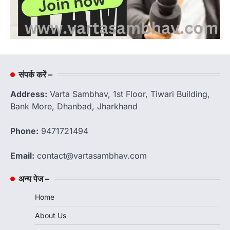
संपर्क करें –
Address:
Varta Sambhav, 1st Floor, Tiwari Building,
Bank More, Dhanbad, Jharkhand
Phone:
9471721494
Email:
contact@vartasambhav.com
अन्य पेज –
Home
About Us