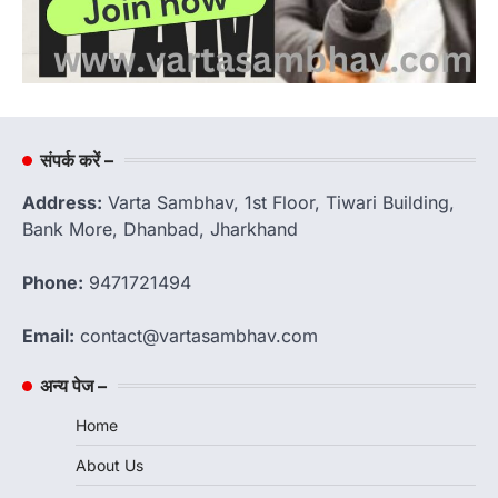
संपर्क करें –
Address:
Varta Sambhav, 1st Floor, Tiwari Building,
Bank More, Dhanbad, Jharkhand
Phone:
9471721494
Email:
contact@vartasambhav.com
अन्य पेज –
Home
About Us