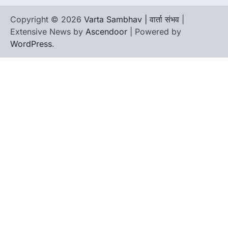
Copyright © 2026
Varta Sambhav | वार्ता संभव
|
Extensive News by
Ascendoor
| Powered by
WordPress
.