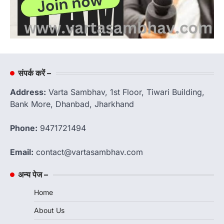
संपर्क करें –
Address:
Varta Sambhav, 1st Floor, Tiwari Building,
Bank More, Dhanbad, Jharkhand
Phone:
9471721494
Email:
contact@vartasambhav.com
अन्य पेज –
Home
About Us