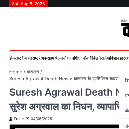
Skip
Sat, Aug 8, 2026
to
content
होम
राष्‍ट्रीय
अंतराष्‍ट्रीय
क्राइम
खेल
मनोरंजन
शिक्षा’
नौकरी
बिज़नेस
लेख
विज्ञान
झारखण
Home
कतरास
Suresh Agrawal Death News: कतरास के प्रतिष्ठित व्यवसायी सुरेश
वि
Suresh Agrawal Death News: 
ध
सुरेश अग्रवाल का निधन, व्यापारि
बो
Editor
04/06/2025
रां