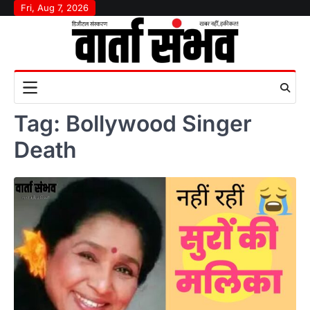
Skip
Fri, Aug 7, 2026
to
content
Tag:
Bollywood Singer
Death