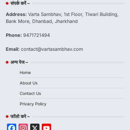
संपर्क करें –
Address:
Varta Sambhav, 1st Floor, Tiwari Building,
Bank More, Dhanbad, Jharkhand
Phone:
9471721494
Email:
contact@vartasambhav.com
अन्य पेज –
Home
About Us
Contact Us
Privacy Policy
फॉलो करे –
Facebook
Instagram
X
YouTube