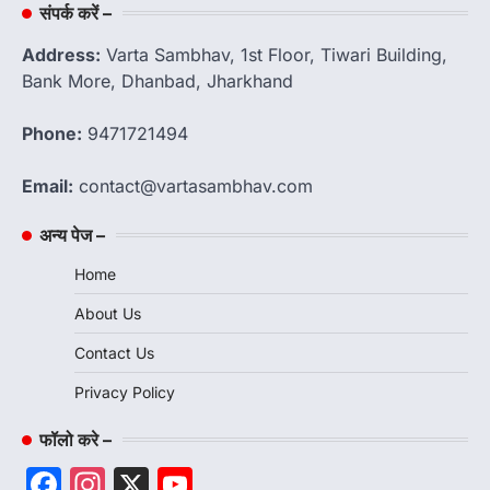
संपर्क करें –
Address:
Varta Sambhav, 1st Floor, Tiwari Building,
Bank More, Dhanbad, Jharkhand
Phone:
9471721494
Email:
contact@vartasambhav.com
अन्य पेज –
Home
About Us
Contact Us
Privacy Policy
फॉलो करे –
Facebook
Instagram
X
YouTube