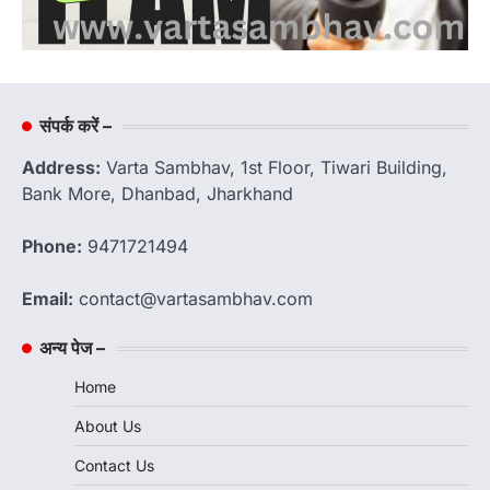
संपर्क करें –
Address:
Varta Sambhav, 1st Floor, Tiwari Building,
Bank More, Dhanbad, Jharkhand
Phone:
9471721494
Email:
contact@vartasambhav.com
अन्य पेज –
Home
About Us
Contact Us