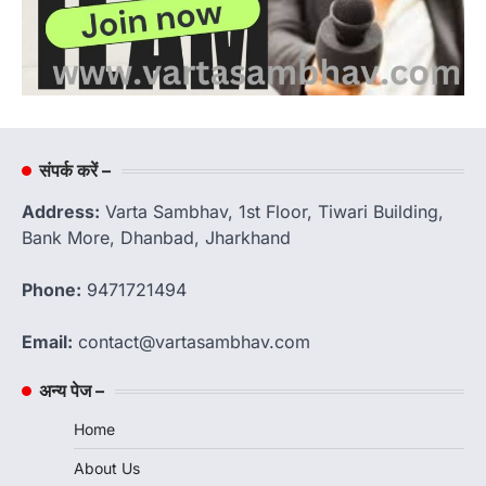
संपर्क करें –
Address:
Varta Sambhav, 1st Floor, Tiwari Building,
Bank More, Dhanbad, Jharkhand
Phone:
9471721494
Email:
contact@vartasambhav.com
अन्य पेज –
Home
About Us