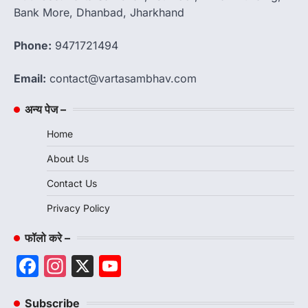
Bank More, Dhanbad, Jharkhand
Phone:
9471721494
Email:
contact@vartasambhav.com
अन्य पेज –
Home
About Us
Contact Us
Privacy Policy
फॉलो करे –
Facebook
Instagram
X
YouTube
Channel
Subscribe