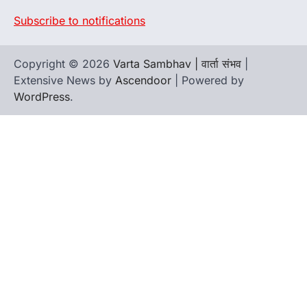
Subscribe to notifications
Copyright © 2026
Varta Sambhav | वार्ता संभव
|
Extensive News by
Ascendoor
| Powered by
WordPress
.