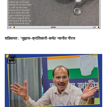
शख़्सियत : ‘जुझारू-क्रांतिकारी-कर्मठ’ नवनीत नीरज