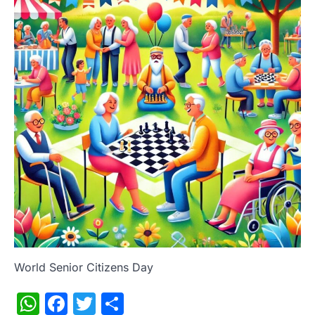
World Senior Citizens Day
WhatsApp
Facebook
Twitter
Share