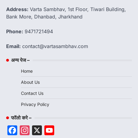
Address:
Varta Sambhav, 1st Floor, Tiwari Building,
Bank More, Dhanbad, Jharkhand
Phone:
9471721494
Email:
contact@vartasambhav.com
अन्य पेज –
Home
About Us
Contact Us
Privacy Policy
फॉलो करे –
Facebook
Instagram
X
YouTube