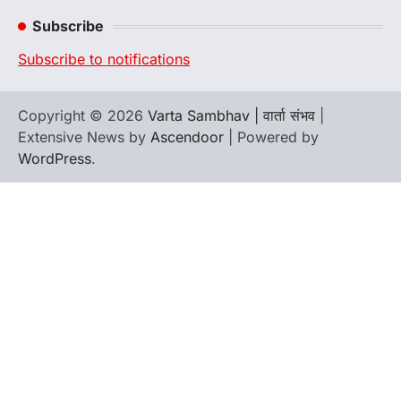
Channel
Subscribe
Subscribe to notifications
Copyright © 2026
Varta Sambhav | वार्ता संभव
|
Extensive News by
Ascendoor
| Powered by
WordPress
.